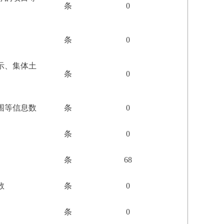
条
0
条
0
示、集体土
条
0
围等信息数
条
0
条
0
条
68
数
条
0
条
0