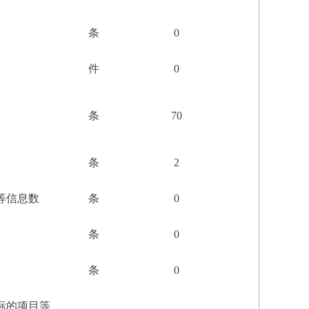
条
0
件
0
条
70
条
2
等信息数
条
0
条
0
条
0
标的项目等