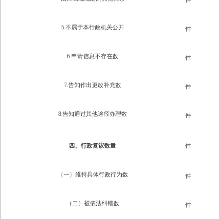
件
5.不属于本行政机关公开
件
6.申请信息不存在数
件
7.告知作出更改补充数
件
8.告知通过其他途径办理数
件
四、行政复议数量
件
（一）维持具体行政行为数
件
（二）被依法纠错数
件