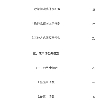
3.政策解读稿件发布数
篇
4.微博微信回应事件数
次
5.其他方式回应事件数
次
三、依申请公开情况
——
（一）收到申请数
件
1.当面申请数
件
2.传真申请数
件