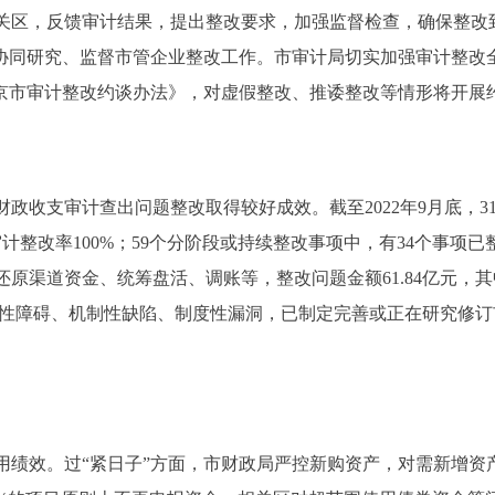
关区，反馈审计结果，提出整改要求，加强监督检查，确保整改
化协同研究、监督市管企业整改工作。市审计局切实加强审计整改
北京市审计整改约谈办法》，对虚假整改、推诿整改等情形将开展
财政收支审计查出问题整改取得较好成效。截至2022年9月底，3
审计整改率100%；59个分阶段或持续整改事项中，有34个事项
渠道资金、统筹盘活、调账等，整改问题金额61.84亿元，其中上
体制性障碍、机制性缺陷、制度性漏洞，已制定完善或正在研究修订
绩效。过“紧日子”方面，市财政局严控新购资产，对需新增资产