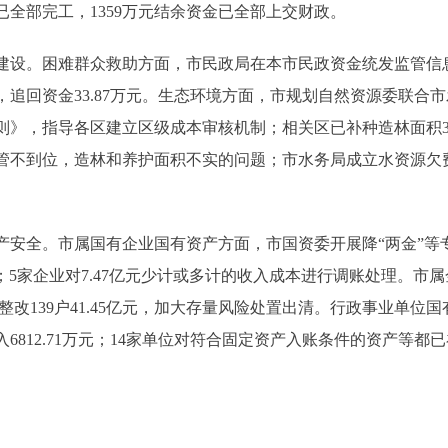
已全部完工，1359万元结余资金已全部上交财政。
建设。困难群众救助方面，市民政局在本市民政资金统发监管信
追回资金33.87万元。生态环境方面，市规划自然资源委联合
，指导各区建立区级成本审核机制；相关区已补种造林面积389.
不到位，造林和养护面积不实的问题；市水务局成立水资源欠费
安全。市属国有企业国有资产方面，市国资委开展降“两金”等
平；5家企业对7.47亿元少计或多计的收入成本进行调账处理。
分类整改139户41.45亿元，加大存量风险处置出清。行政事业
12.71万元；14家单位对符合固定资产入账条件的资产等都已补记入