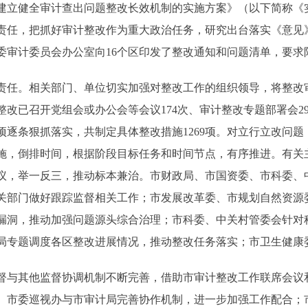
建立健全审计查出问题整改长效机制的实施方案》（以下简称《
责任，把抓好审计整改作为重大政治任务，研究出台落实《意见
审计委员会办公室向16个区印发了整改通知和问题清单，要求限
责任。相关部门、单位切实加强对整改工作的组织领导，将整改
改已召开党组会或办公会等会议174次、审计整改专题部署会29
项逐条狠抓落实，共制定具体整改措施1269项。对立行立改问
施，倒排时间，根据阶段目标任务和时间节点，有序推进。有关
议，举一反三，推动标本兼治。市财政局、市国资委、市科委、
关部门做好跟踪监督相关工作；市发展改革委、市规划自然资源
漏洞，推动加强问题源头综合治理；市科委、中关村管委会针对
局专题调度各区整改进展情况，推动整改任务落实；市卫生健康
督与其他监督协调机制不断完善，借助市审计整改工作联席会议
。市委巡视办与市审计局完善协作机制，进一步加强工作配合；