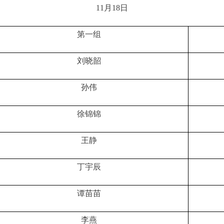
11月18日
第一组
刘晓韶
孙伟
徐锦锦
王静
丁宇辰
谭苗苗
李燕