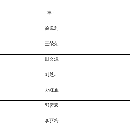
丰叶
徐佩利
王荣荣
田文斌
刘芝玮
孙红雁
郭彦宏
李丽梅