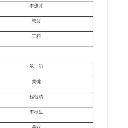
李进才
韩波
王莉
第二组
关键
程钰晴
李秋生
聂丽