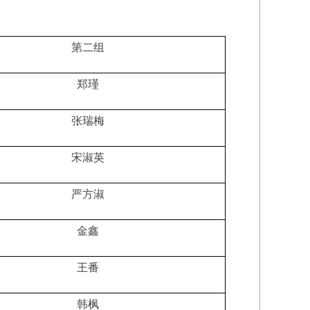
第二组
郑瑾
张瑞梅
宋淑英
严方淑
金鑫
王番
韩枫