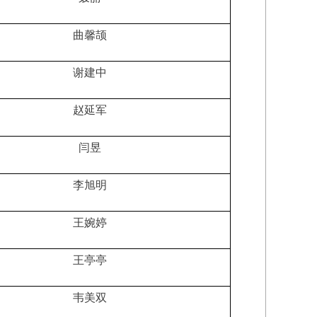
曲馨颉
谢建中
赵延军
闫昱
李旭明
王婉婷
王亭亭
韦美双