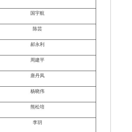
国宇航
陈芸
郝永利
周建平
唐丹凤
杨晓伟
熊松培
李玥