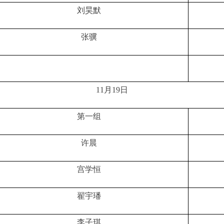
刘昊默
张骥
11月19日
第一组
许晨
宫学恒
翟宇璠
李子琪