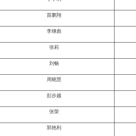
苗鹏翔
李继彪
张莉
刘畅
周晓慧
彭步越
张荣
郭艳利