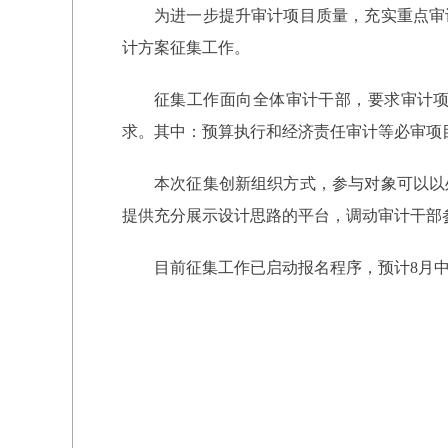
为进一步提升审计项目质量，充实重点审
计方案征集工作。
征集工作面向全体审计干部，要求审计
求。其中：预算执行和经济责任审计等必审项
本次征集创新组织方式，参与对象可以以
提供充分展示设计思路的平台，调动审计干部
目前征集工作已启动报名程序，预计8月