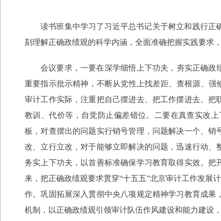
读书班集中学习了习近平总书记关于树立和践行正
刻理解正确政绩观的科学内涵，全面准确把握实践要求
会议要求，一要在深学细悟上下功夫，夯实正确政
重要指示批示精神，不断从党性上找差距、查根源、强
审计工作实际，注重把自己摆进去、把工作摆进去、把
教训、代价等，自觉防止偏差错位。二要在真查实改上
板，对查摆出的问题实行销号管理，问题解决一个、销
改、立行立改，对于能够立即解决的问题，迅速行动、
务实上下功夫，以首善标准确保学习教育取得实效。把
来，把正确政绩观要求贯穿“十五五”北京审计工作发展
作。巩固拓展深入贯彻中央八项规定精神学习教育成果
机制，以正确政绩观引领审计队伍作风建设和能力建设